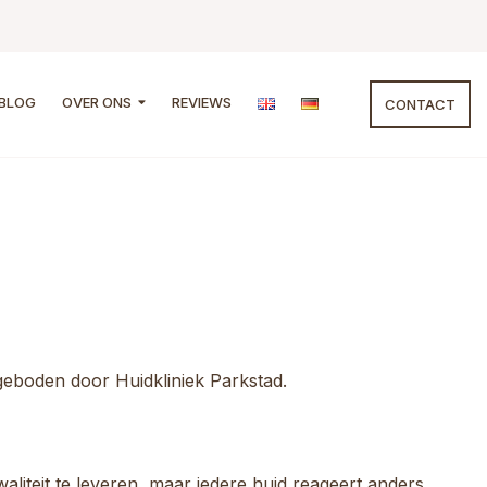
BLOG
OVER ONS
REVIEWS
CONTACT
eboden door Huidkliniek Parkstad.
liteit te leveren, maar iedere huid reageert anders.