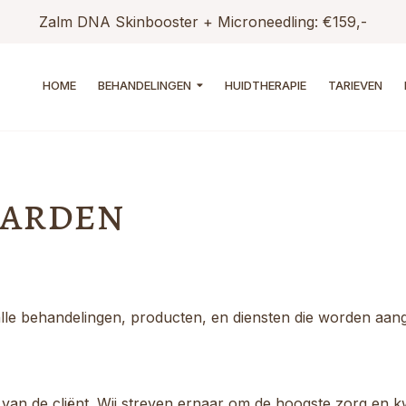
€159,-
HOME
BEHANDELINGEN
HUIDTHERAPIE
TARIEVEN
arden
le behandelingen, producten, en diensten die worden aang
van de cliënt. Wij streven ernaar om de hoogste zorg en kwa