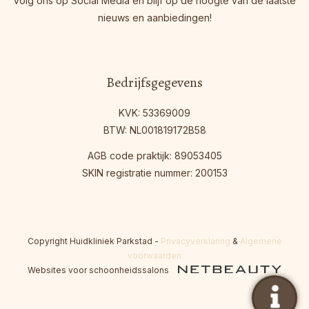
Volg ons op Social Media en blijf op de hoogte van de laatste
nieuws en aanbiedingen!
Bedrijfsgegevens
KVK: 53369009
BTW: NL001819172B58
AGB code praktijk: 89053405
SKIN registratie nummer: 200153
Copyright Huidkliniek Parkstad
-
Privacyverklaring
&
Algemene
voorwaarden
Websites voor schoonheidssalons