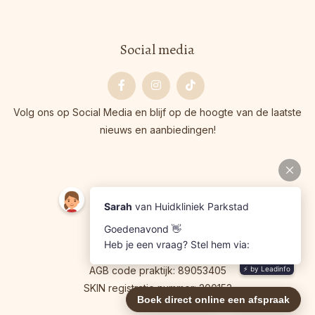
Social media
Facebook
Instagram
Tiktok
Volg ons op Social Media en blijf op de hoogte van de laatste
nieuws en aanbiedingen!
Bedrijfsgegevens
KVK: 53369009
BTW: NL001819172B58
AGB code praktijk: 89053405
SKIN registratie nummer: 200153