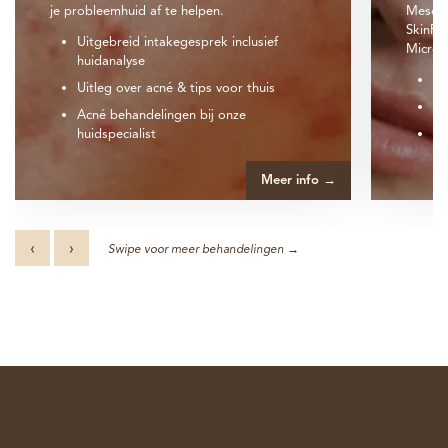
je probleemhuid af te helpen.
Mesoth
SkinPe
Uitgebreid intakegesprek inclusief
Micron
huidanalyse
Ac
Uitleg over acné & tips voor thuis
Ch
Acné behandelingen bij onze
huidspecialist
St
Meer info →
‹
›
Swipe voor meer behandelingen →