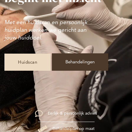
Met een huidscan en persoonlijk
huidplan werken we gericht aan
jouw huiddoel.
Behandelingen
Huidscan
comment
Eerlijk & persoonlijk advies
ruler
Behandelplan op maat