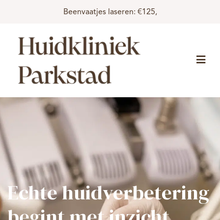
Beenvaatjes laseren: €125,
Echte huidverbetering
begint met inzicht